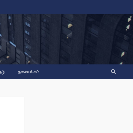
தழ்
தலையங்கம்