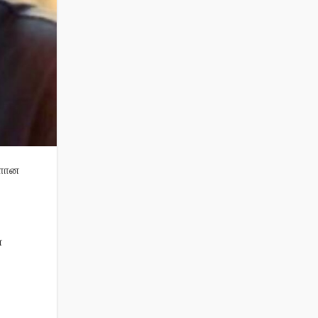
ாளான
்