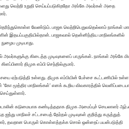
ர்களது வெற்றி உறுதி செய்யப்படுகிறதோ அங்கே அவர்கள் அதை
ார்.
 தெரிந்துகொள்ள வேண்டும். பாஜக வெற்றிபெறுவதெல்லாம் நாங்கள் மாட
ங்களின் இதயப்பகுதியில்தான். பாஜகவால் தென்னிந்திய மாநிலங்களில்
் நுழைய முடியாது.
் அவர்களுக்கு கிடைத்த முடிவுகளைப் பாருங்கள். நாங்கள் அங்கே மி
ிளப்பினார் திமுக எம்பி செந்தில்குமார்.
ச்சையை ஏற்படுத்தி உள்ளது. திமுக எம்பியின் பேச்சை கூட்டணியில் உள்ள
ள் ‘கோ மூத்திர மாநிலங்கள்’ எனக் கூறிய விவகாரத்தில் வெளிப்படைய
் செய்துள்ளார்.
் ஸ்டாலின் கடுமையாக கண்டித்ததாக திமுக அமைப்புச் செயலாளர் ஆர்.
த ஐந்து மாநிலச் சட்டசபைத் தேர்தல் முடிவுகள் குறித்து கருத்துத்
குமார், தவறான பொருள் கொள்ளத்தக்க சொல் ஒன்றைப் பயன்படுத்தி