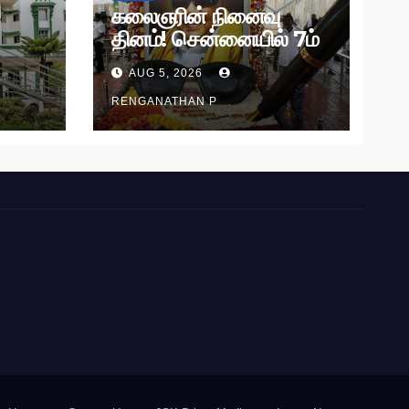
கலைஞரின் நினைவு
தினம்! சென்னையில் 7ம்
தேதி அமைதிப் பேரணி!
AUG 5, 2026
RENGANATHAN P