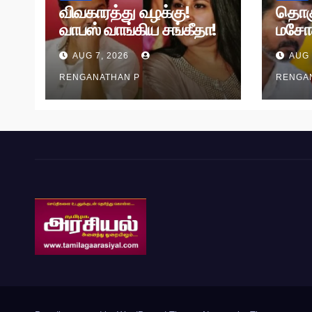
விவகாரத்து வழக்கு!
தொக
வாபஸ் வாங்கிய சங்கீதா!
மசோ
வழக்கு முடித்து வைப்பு!
தி.மு.
AUG 7, 2026
AUG 
RENGANATHAN P
RENGA