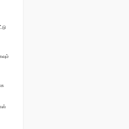
்டு
கவும்
ாக
எஸ்