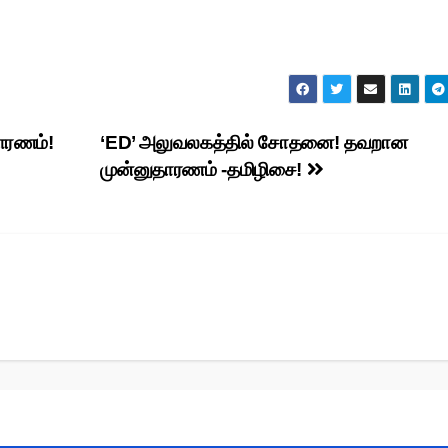
ாரணம்!
‘ED’ அலுவலகத்தில் சோதனை! தவறான
முன்னுதாரணம் -தமிழிசை!