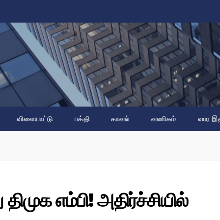
விளையாட்டு
பக்தி
காவல்
வணிகம்
வார இ
திமுக எம்பி! அதிர்ச்சியில்