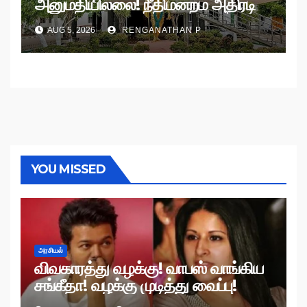
அனுமதியில்லை! நீதிமன்றம் அதிரடி
உத்தரவு!
AUG 5, 2026
RENGANATHAN P
YOU MISSED
அரசியல்
விவகாரத்து வழக்கு! வாபஸ் வாங்கிய
சங்கீதா! வழக்கு முடித்து வைப்பு!