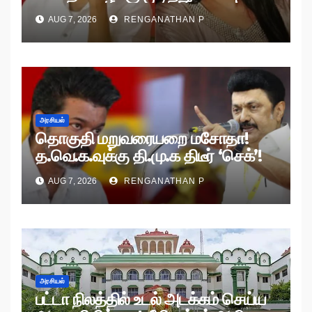
AUG 7, 2026
RENGANATHAN P
அரசியல்
தொகுதி மறுவரையறை மசோதா!
த.வெ.க.வுக்கு தி.மு.க திடீர் ‘செக்’!
AUG 7, 2026
RENGANATHAN P
அரசியல்
பட்டா நிலத்தில் உடல் அடக்கம் செய்ய