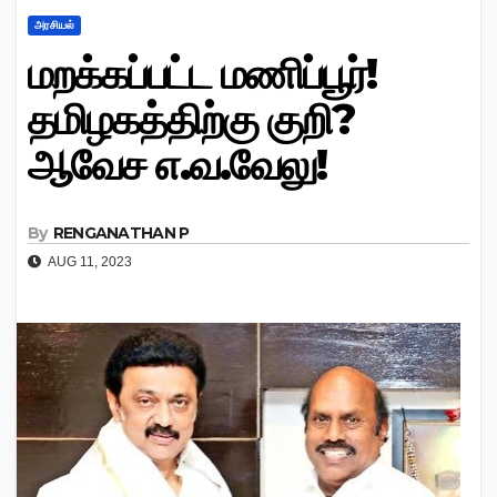
அரசியல்
மறக்கப்பட்ட மணிப்பூர்!
தமிழகத்திற்கு குறி?
ஆவேச எ.வ.வேலு!
By
RENGANATHAN P
AUG 11, 2023