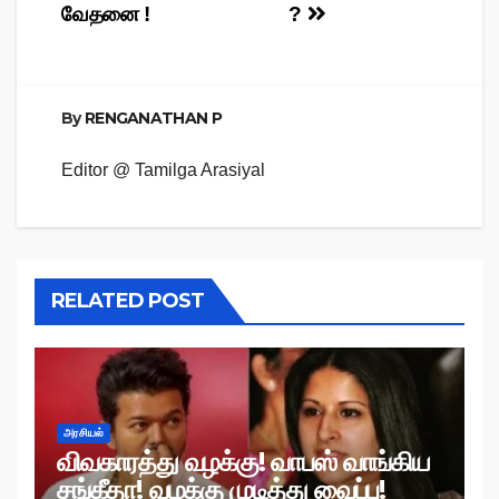
வேதனை !
?
By
RENGANATHAN P
Editor @ Tamilga Arasiyal
RELATED POST
அரசியல்
விவகாரத்து வழக்கு! வாபஸ் வாங்கிய
சங்கீதா! வழக்கு முடித்து வைப்பு!