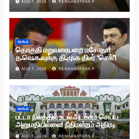
AUG 7, 2026
RENGANATHAN P
அரசியல்
தொகுதி மறுவரையறை மசோதா!
த.வெ.க.வுக்கு தி.மு.க திடீர் ‘செக்’!
AUG 7, 2026
RENGANATHAN P
அரசியல்
பட்டா நிலத்தில் உடல் அடக்கம் செய்ய
அனுமதியில்லை! நீதிமன்றம் அதிரடி
உத்தரவு!
AUG 5, 2026
RENGANATHAN P