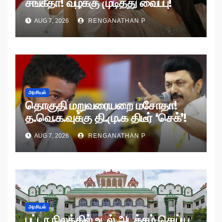
சங்கீதா! வழக்கு முடித்து வைப்பு!
AUG 7, 2026
RENGANATHAN P
அரசியல்
தொகுதி மறுவரையறை மசோதா!
த.வெ.க.வுக்கு தி.மு.க திடீர் ‘செக்’!
AUG 7, 2026
RENGANATHAN P
அரசியல்
பட்டா நிலத்தில் உடல் அடக்கம் செய்ய