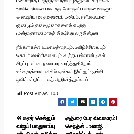
மனமார்ந்த பிறந்தநாள் நல்வாழ்த்துகள். கிரிக்கெட்
உலகில் நீங்கள் படைத்த அசாத்திய சாதனைகளும்,
அமைதியான தலைமைப் பண்பும், எளிமையான
குணமும் தலைமுறைகளைக் கடந்து
முன்னுதாரணமாகத் திகழ்ந்து வருகின்றன.
நீங்கள் நல்ல உடல்நலத்தையும், மகிழ்ச்சியையும்,
தொடர் வெற்றிகளையும் பெற்று, பல்லாண்டுகள்
சிறப்புடன் வாழ உளமார வாழ்த்துகிறோம்.
உங்களுக்கான விசில் ஒலிகள் இன்னும் ஓங்கி
ஒலிக்கட்டும்’ எனத் தெரிவித்துள்ளார்.
Post Views:
103
Post
கரூர் செல்லும்
குதிரை பேர விவகாரம்!
விஜய்! பாதுகாப்பு
செந்தில் பாலாஜி
navigation