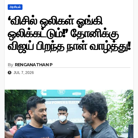
அரசியல்
‘விசில் ஒலிகள் ஓங்கி
ஒலிக்கட்டும்!’ தோனிக்கு
விஜய் பிறந்த நாள் வாழ்த்து!
By
RENGANATHAN P
JUL 7, 2026