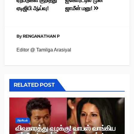
ஏற்படுகள் குறித்து
ஐகோர்ட்டில் முன்
ஏடிஜிபி ஆய்வு!
ஜாமீன் மனு!
By
RENGANATHAN P
Editor @ Tamilga Arasiyal
RELATED POST
அரசியல்
விவகாரத்து வழக்கு! வாபஸ் வாங்கிய