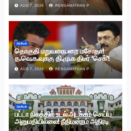
AUG 7, 2026
RENGANATHAN P
அரசியல்
தொகுதி மறுவரையறை மசோதா!
த.வெ.க.வுக்கு தி.மு.க திடீர் ‘செக்’!
AUG 7, 2026
RENGANATHAN P
அரசியல்
பட்டா நிலத்தில் உடல் அடக்கம் செய்ய
அனுமதியில்லை! நீதிமன்றம் அதிரடி
உத்தரவு!