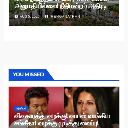
அனுமதியில்லை! நீதிமன்றம் அதிரடி
உத்தரவு!
AUG 5, 2026
RENGANATHAN P
YOU MISSED
அரசியல்
விவகாரத்து வழக்கு! வாபஸ் வாங்கிய
சங்கீதா! வழக்கு முடித்து வைப்பு!