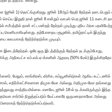
தல் நடத்தப்பட உள்ளது.
நாளை (ஜூன் 1) தொட்ங்குகிறது. ஜூன் 18ஆம் தேதி தேர்தல் நடைபெறும
் செய்ய இறுதி நாள் ஜூன் 8 என்றும் வாபஸ் பெற ஜூன் 11 கடைசி நா
் சமீபத்தில் தான் சட்டமன்றத் தேர்தல் முடிந்து புதிய அரசு பதவியேற்
ு வெளியாகியுள்ளது. தற்போதைய சூழலில், தமிழ்நாட்டில் இருந்து
 சுலபமாகத் தேர்ந்தெடுக்க முடியும்.
ன இடைத்தேர்தல். ஒரே ஒரு இடத்திற்குத் தேர்தல் நடக்கும்போது,
டணிக்கு அதிகபட்ச எம்.எல்.ஏ-க்களின் ஆதரவு (50% மேல்) இருக்கிறதோ
்ளனர். மேலும், காங்கிரஸ், விசிக, கம்யூனிஸ்டுகள் ஆகிய கூட்டணிக்
 இதனால், எதிர்க்கட்சிகளான திமுக-வோ அல்லது அதிமுக-வோ தங்களது
த்துவது சாத்தியமில்லை. எனவே, ஜூன் 18-ல் நடக்கவிருக்கும் இந்த
வெக சார்பில் நிறுத்தப்படும் வேட்பாளரே ஒருமனதாகவோ அல்லது
பினராகத் தேர்ந்தெடுக்கப்படுவார்.