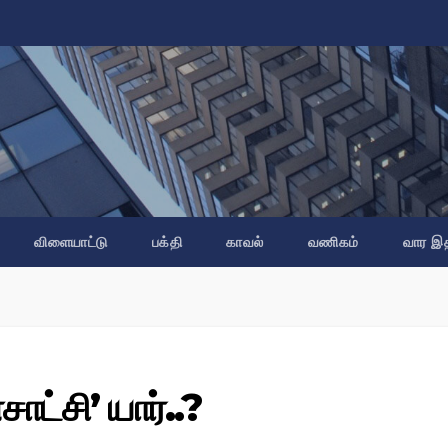
விளையாட்டு
பக்தி
காவல்
வணிகம்
வார இ
ாட்சி’ யார்..?