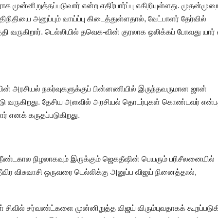
ராக முன்னிறுத்தப்படுவார் என்ற எதிர்பார்ப்பு எகிறியுள்ளது. முதன்மு
நிதியை அனுப்பும் வாய்ப்பு கிடைத்துள்ளதால், வேட்பாளர் தேர்வில்
ி வருகிறார். டெல்லியில் தவெக-வின் குரலாக ஒலிக்கப் போவது யார்
யின் அரசியல் நகர்வுகளுக்குப் பின்னணியில் இருந்தவருமான ஜான்
பட்டு வருகிறது. தேசிய அளவில் அரசியல் தொடர்புகள் கொண்டவர் என்ப
் எனக் கருதப்படுகிறது.
ு நீண்டகால நிழலாகவும் இருக்கும் ஜெகதீஷின் பெயரும் பரிசீலனையில்
ீவிர விசுவாசி ஒருவரை டெல்லிக்கு அனுப்ப விஜய் நினைத்தால்,
 சிவில் சர்வண்ட்களை முன்னிறுத்த விஜய் விரும்புவதாகக் கூறப்படுக