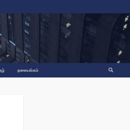
தழ்
தலையங்கம்