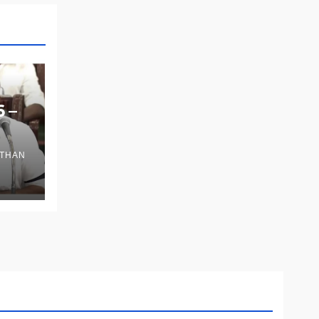
6 –
THAN