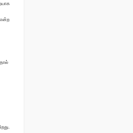
றையாக
 என்ற
தால்
ிறது.