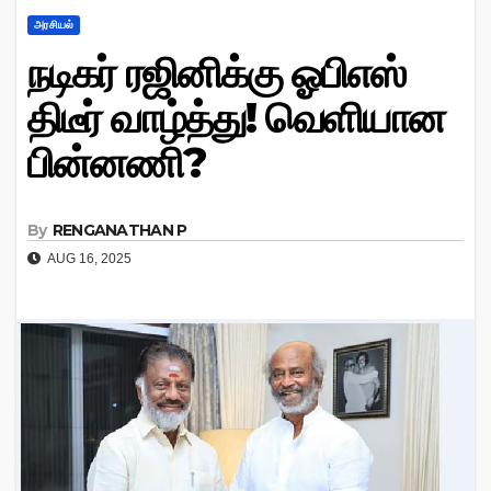
அரசியல்
நடிகர் ரஜினிக்கு ஓபிஎஸ்
திடீர் வாழ்த்து! வெளியான
பின்னணி?
By
RENGANATHAN P
AUG 16, 2025