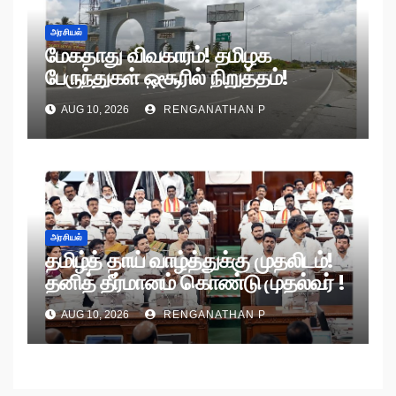
அரசியல்
மேகதாது விவகாரம்! தமிழக
பேருந்துகள் ஒசூரில் நிறுத்தம்!
AUG 10, 2026
RENGANATHAN P
அரசியல்
தமிழ்த் தாய் வாழ்த்துக்கு முதலிடம்!
தனித் தீர்மானம் கொண்டு முதல்வர் !
AUG 10, 2026
RENGANATHAN P