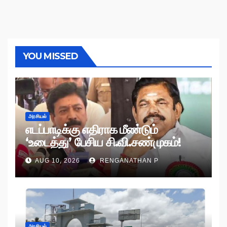
YOU MISSED
அரசியல்
எடப்பாடிக்கு எதிராக மீண்டும்
‘உடைத்து’ பேசிய சி.வி.சண்முகம்!
AUG 10, 2026
RENGANATHAN P
அரசியல்