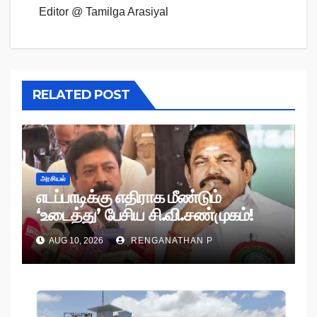
Editor @ Tamilga Arasiyal
RELATED POST
அரசியல்
எடப்பாடிக்கு எதிராக மீண்டும்
‘உடைத்து’ பேசிய சி.வி.சண்முகம்!
AUG 10, 2026
RENGANATHAN P