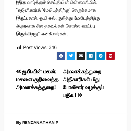
இந்த வாழ்த்துச் செய்தியின் பின்னணியில்,
‘‘ரஜினிகாந்த் ‘மேலிடத்திற்கு’ நெருக்கமாக
இருப்பதால், ஓ.பி.எஸ். குறித்து மேலிடத்திற்கு
ஆதரவாக சில தகவல்கள் சொல்ல வாய்ப்பு
இருக்கிறது’’ என்கிறார்கள்.
Post Views:
346
Post
ஐ.பி.யின் மகன்,
அமலாக்கத்துறை
மகளை குறிவைத்த
அதிகாரிகள் மீது
navigation
அமலாக்கத்துறை!
போலீசார் வழக்குப்
பதிவு!
By
RENGANATHAN P