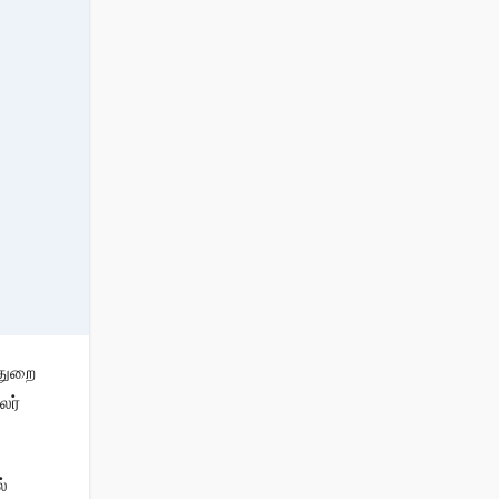
 துறை
லர்
்