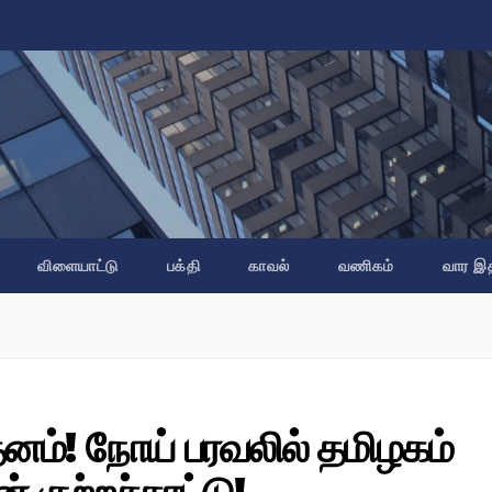
விளையாட்டு
பக்தி
காவல்
வணிகம்
வார இ
னம்! நோய் பரவலில் தமிழகம்