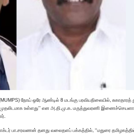
 (MUMPS) நோய் ஒரே ஆண்டில் 8 மடங்கு பரவியநிலையில், சுகாதாரத்
தில் முதலிடமாக உள்ளது’’ என அ.தி.மு.க. மருத்துவரணி இணைச்செயளா
ர்.
்டர் பா.சரவணன் தனது வலைதளப் பக்கத்தில், ‘‘மதுரை தமிழகத்தில