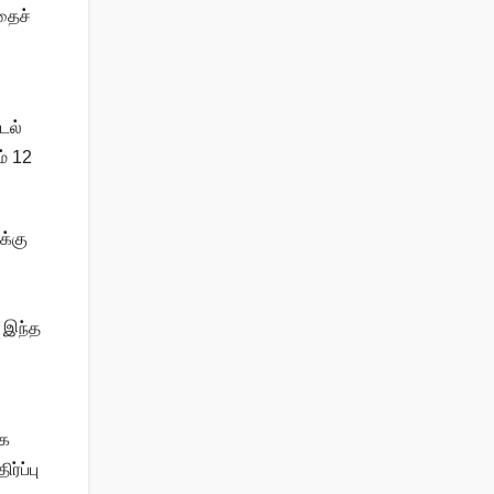
தைச்
டல்
ம் 12
க்கு
ு இந்த
ாக
ர்ப்பு