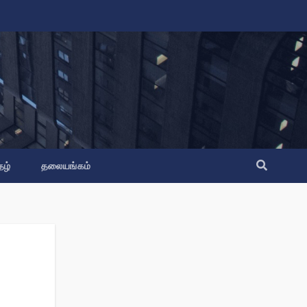
தழ்
தலையங்கம்