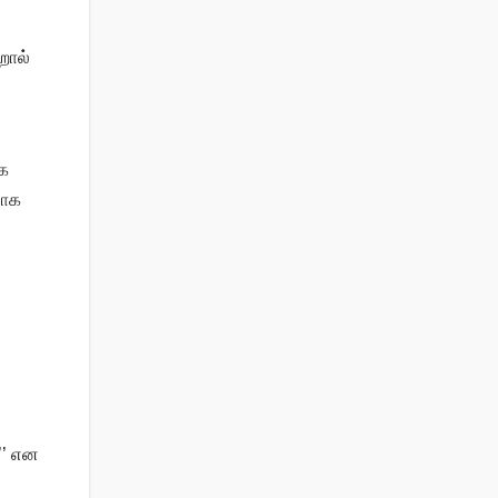
றால்
லக
யாக
’’ என