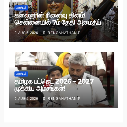
அரசியல்
கலைஞரின் நினைவு தினம்!
சென்னையில் 7ம் தேதி அமைதிப்
பேரணி!
AUG 5, 2026
RENGANATHAN P
அரசியல்
தமிழக பட்ஜெட் 2026 – 2027
முக்கிய அம்சங்கள்!
AUG 5, 2026
RENGANATHAN P