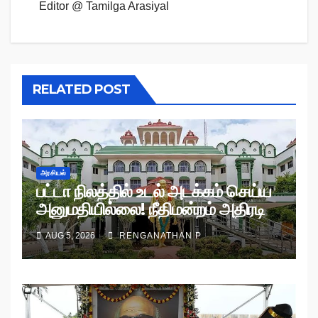
Editor @ Tamilga Arasiyal
RELATED POST
அரசியல்
பட்டா நிலத்தில் உடல் அடக்கம் செய்ய
அனுமதியில்லை! நீதிமன்றம் அதிரடி
உத்தரவு!
AUG 5, 2026
RENGANATHAN P