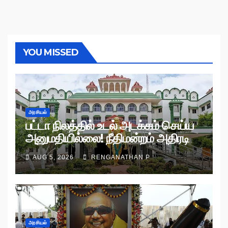
YOU MISSED
அரசியல்
பட்டா நிலத்தில் உடல் அடக்கம் செய்ய
அனுமதியில்லை! நீதிமன்றம் அதிரடி
உத்தரவு!
AUG 5, 2026
RENGANATHAN P
அரசியல்