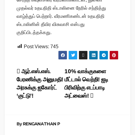
முதல்வர் உதயநிதி ஸ்டாலினை நேரில் சந்தித்து
வாழ்த்துப் பெற்றார். வீரமணிகண்டன் உதயநிதி
ஸ்டாலினின் தீவிர விசுவாசி என்பது
குறிப்பிடத்தக்கது.
Post Views:
745
Post
ஆர்.எஸ்.எஸ்.
10% வாக்குகளை
பேரணிக்கு அனுமதி!
மீட்டால் வெற்றி! ஐடி
navigation
அரசுக்கு ஐகோர்ட்
பிரிவிற்கு எடப்பாடி
‘குட்டு’!
அட்வைஸ்!
By
RENGANATHAN P