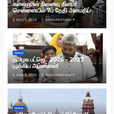
கலைஞரின் நினைவு தினம்!
சென்னையில் 7ம் தேதி அமைதிப்
பேரணி!
AUG 5, 2026
RENGANATHAN P
அரசியல்
தமிழக பட்ஜெட் 2026 – 2027
முக்கிய அம்சங்கள்!
AUG 5, 2026
RENGANATHAN P
அரசியல்